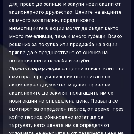
дял; право да запише и закупи нови акции от
акционерното дружество. Цените на акциите
са много волатилни, поради което
инвестициите в акции могат да бъдат както
много печеливши, така и много губещи. Всяко
решение за покупка или продажба на акции
трябва да е предшествано от оценка на
потенциалните печалби и загуби.
Правата върху акции
са ценни книжа, които се
емитират при увеличение на капитала на
акционерно дружество и дават право на
акционерите да закупят полагащите им се
нови акции на определена цена. Правата се
емитират за определен период от време, през
който период обикновено могат да се
търгуват, като цената им се определя от
условията на емисията и от пазарната цена на