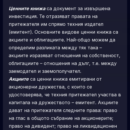
Ценните книжа
са документ за извършена
инвестиция. Те отразяват правата на
притежателя им спрямо техния издател
(емитент). Основните видове ценни книжа са
акциите и облигациите. Най-общо можем да
определим разликата между тях така –
акциите изразяват отношения на собственост,
облигациите – отношения на дълг, т.е. между
заемодател и заемополучател.
Акциите
са ценни книжа емитирани от
акционерни дружества, с които се
удостоверява, че техния притежател участва в
капитала на дружеството – емитент. Акциите
дават на притежателя следните права: право
на глас в общото събрание на акционерите;
право на дивидент; право на ликвидационен