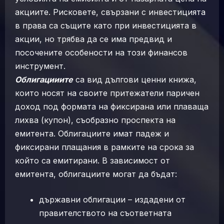
акциите. Рисковете, свързани с инвестицията
в права са същите като при инвестицията в
акции, но трябва да се има предвид и
посочените особености на този финансов
инструмент.
Облигацииите
са вид дългови ценни книжа,
които носят на своите притежатели паричен
доход под формата на фиксирана или плаваща
лихва (купон), съобразно проспекта на
емитента. Облигациите имат падеж и
фиксирани плащания в рамките на срока за
който са емитирани. В зависимост от
емитента, облигациите могат да бъдат:
държавни облигации – издадени от
правителството на съответната