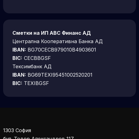
Сметки на ИП АВС Финанс АД
Централна Кооперативна Банка АД
IBAN:
BG70CECB979010B4903601
BIC:
CECBBGSF
Тексимбанк АД
IBAN:
BG69TEXI95451002520201
BIC:
TEXIBGSF
1303 София
бул. Тодор Александров 117