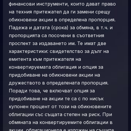
финансови инструменти, които дават право
на техния притежател да ги замени срещу
обикновени акции в определена пропорция.
Падежа и датата (срока) за обмяна, в т.ч. и
пропорцията са посочени в съответния
проспект за издаването им. Те имат две
характеристики: свидетелство за дълг на
емитента към притежателя на
конвертируемата облигация и опция за
придобиване на обикновени акции на
дружеството в определената пропорция.
Поради това, че включват опция за
придобиване на акции те са с по нисък
купонен процент от този на обикновените
облигации със същата степен на риск. При
обмяната на конвертируемите облигации в
акции, облигационера е изложен на същите