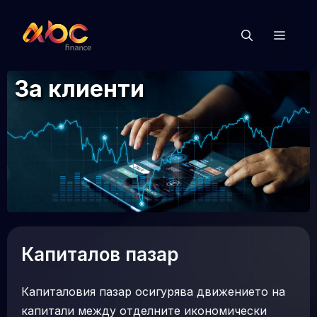
Към
съдържанието
Мен
За клиенти
Капиталов пазар
Капиталовия пазар осигурява движението на
капитали между отделните икономически