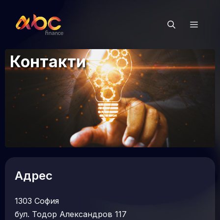
Към
съдържанието
Мен
Контакти
Адрес
1303 София
бул. Тодор Александров 117