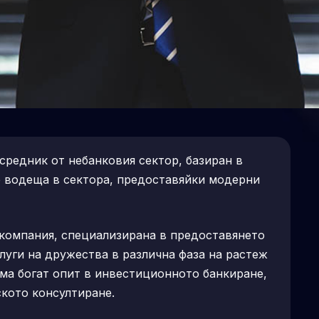
редник от небанковия сектор, базиран в
 водеща в сектора, предоставяйки модерни
компания, специализирана в предоставянето
луги на дружества в различна фаза на растеж
има богат опит в инвестиционното банкиране,
ското консултиране.