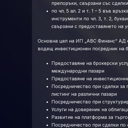
препоръки, свързани със сделк
по чл. 5 ал. 2 и т. 1 – 5 във вр
инструменти по чл. 3, т. 2, букви
свързани с предоставянето на усл
Основна цел на ИП „АВС Финанс“ АД е
водещ инвестиционен посредник на бъ
Предоставяне на брокерски услу
международни пазари
Предоставяне на инвестиционни
Посредничество при сделки за 
листинг на различни пазари
Посредничество при структури
Услуги на довереник на облига
Развитие на платформа за търго
Посредничество при сделки по 