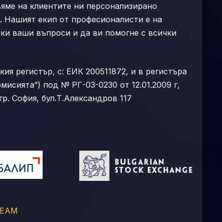
вяме на клиентите ни персонализирано
 Нашият екип от професионалисти е на
чки ваши въпроси и да ви помогне с всички
ия регистър, с: ЕИК 200511872, и в регистъра
мисията”) под № РГ-03-0230 от 12.01.2009 г,
гр. София, бул.Т.Александров 117
BEAM