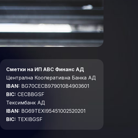
Сметки на ИП АВС Финанс АД
Централна Кооперативна Банка АД
IBAN:
BG70CECB979010B4903601
BIC:
CECBBGSF
Тексимбанк АД
IBAN:
BG69TEXI95451002520201
BIC:
TEXIBGSF