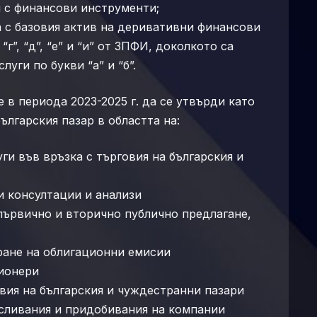
и с финансови инструменти;
ъзка с базовия актив на деривативни финансови
 “г”, “д”, “е” и “и” от ЗПФИ, доколкото са
уги по букви “а” и “б”.
 в периода 2023-2025 г. да се утвърди като
лгарския пазар в областта на:
ги във връзка с търговия на българския и
 консултации и анализи
първично и вторично публично предлагане,
ране на облигационни емисии
ционери
вия на българския и чуждестранни пазари
сливания и придобивания на компании