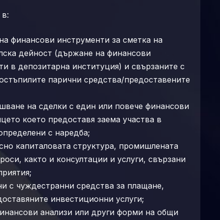
 в:
на финансови инструменти за сметка на
лска дейност (държане на финансови
ти в депозитарна институция) и свързаните с
 постъпилите парични средства/предоставените
ршване на сделки с един или повече финансови
ицето което предоставя заема участва в
 определени с наредба;
сно капиталовата структура, промишлената
роси, както и консултации и услуги, свързани
приятия;
ни с чуждестранни средства за плащане,
доставяните инвестиционни услуги;
инансови анализи или други форми на общи