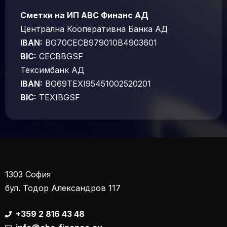
Сметки на ИП АВС Финанс АД
Централна Кооперативна Банка АД
IBAN:
BG70CECB979010B4903601
BIC:
CECBBGSF
Тексимбанк АД
IBAN:
BG69TEXI95451002520201
BIC:
TEXIBGSF
1303 София
бул. Тодор Александров 117
+359 2 816 43 48