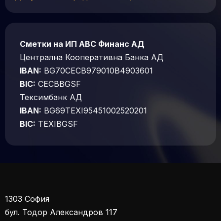
Сметки на ИП АВС Финанс АД
Централна Кооперативна Банка АД
IBAN:
BG70CECB979010B4903601
BIC:
CECBBGSF
Тексимбанк АД
IBAN:
BG69TEXI95451002520201
BIC:
TEXIBGSF
1303 София
бул. Тодор Александров 117