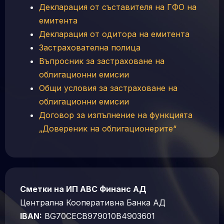
Декларация от съставителя на ГФО на
емитента
Декларация от одитора на емитента
Застрахователна полица
Въпросник за застраховане на
облигационни емисии
Общи условия за застраховане на
облигационни емисии
Договор за изпълнение на функцията
„Довереник на облигационерите“
Сметки на ИП АВС Финанс АД
Централна Кооперативна Банка АД
IBAN:
BG70CECB979010B4903601